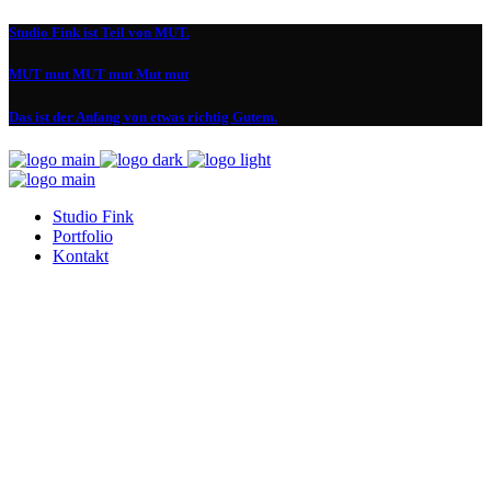
Studio Fink ist Teil von MUT.
MUT mut MUT mut Mut mut
Das ist der Anfang von etwas richtig Gutem.
Studio Fink
Portfolio
Kontakt