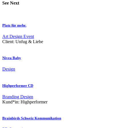
See Next
Platz für mehr.
Art
Design
Event
Client:
Unfug & Liebe
Nivea Baby
Design
Highperformer CD
Branding
Design
Kund*in:
Highperformer
Brainbirds Schweiz Kommunikation