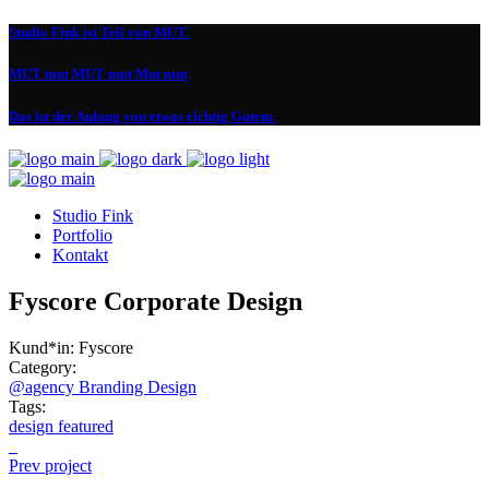
Studio Fink ist Teil von MUT.
MUT mut MUT mut Mut mut
Das ist der Anfang von etwas richtig Gutem.
Studio Fink
Portfolio
Kontakt
Fyscore Corporate Design
Kund*in:
Fyscore
Category:
@agency
Branding
Design
Tags:
design
featured
Prev project