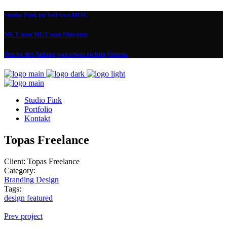
Studio Fink ist Teil von MUT.
MUT mut MUT mut Mut mut
Das ist der Anfang von etwas richtig Gutem.
Studio Fink
Portfolio
Kontakt
Topas Freelance
Client:
Topas Freelance
Category:
Branding
Design
Tags:
design
featured
Prev project