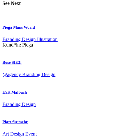
See Next
Piega Mans World
Branding
Design
Illustration
Kund*in:
Piega
Bose SIE2i
@agency
Branding
Design
ESK Malbuch
Branding
Design
Platz für mehr.
Art
Design
Event