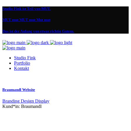
Studio Fink ist Teil von MUT.
MUT mut MUT mut Mut mut
Das ist der Anfang von etwas richtig Gutem.
Studio Fink
Portfolio
Kontakt
Braumandl Website
Branding
Design
Display
Kund*in:
Braumandl