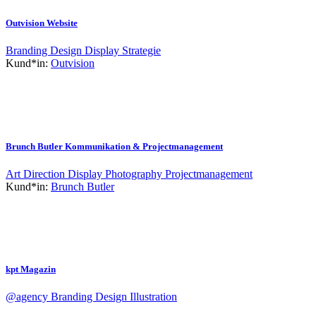
Outvision Website
Branding
Design
Display
Strategie
Kund*in:
Outvision
Brunch Butler Kommunikation & Projectmanagement
Art Direction
Display
Photography
Projectmanagement
Kund*in:
Brunch Butler
kpt Magazin
@agency
Branding
Design
Illustration