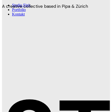
Studio Fink
A creative collective based in Pipa & Zürich
Portfolio
Kontakt