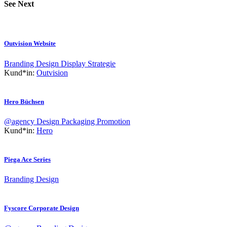
See Next
Outvision Website
Branding
Design
Display
Strategie
Kund*in:
Outvision
Hero Büchsen
@agency
Design
Packaging
Promotion
Kund*in:
Hero
Piega Ace Series
Branding
Design
Fyscore Corporate Design