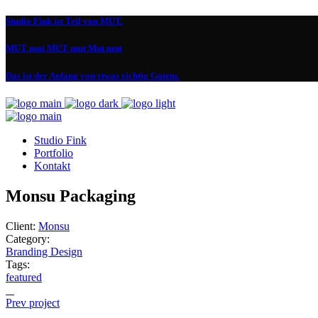
Studio Fink ist Teil von MUT.
MUT mut MUT mut Mut mut
Das ist der Anfang von etwas richtig Gutem.
Studio Fink
Portfolio
Kontakt
Monsu Packaging
Client:
Monsu
Category:
Branding
Design
Tags:
featured
Prev project