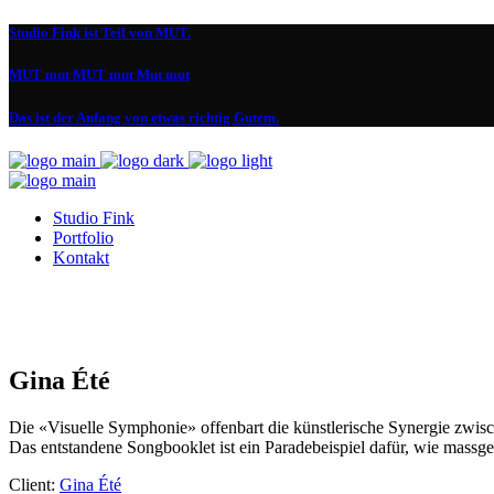
Studio Fink ist Teil von MUT.
MUT mut MUT mut Mut mut
Das ist der Anfang von etwas richtig Gutem.
Studio Fink
Portfolio
Kontakt
Gina Été
Die «Visuelle Symphonie» offenbart die künstlerische Synergie zwis
Das entstandene Songbooklet ist ein Paradebeispiel dafür, wie mass
Client:
Gina Été