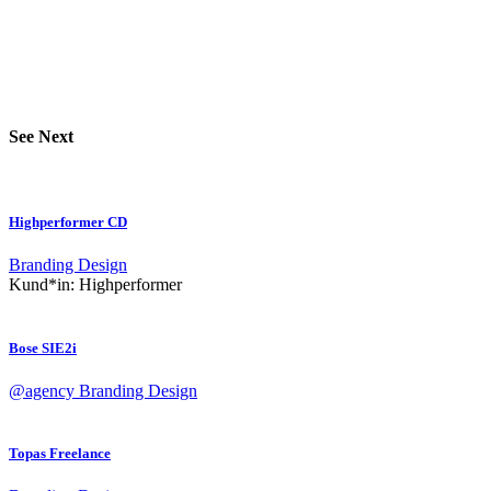
See Next
Highperformer CD
Branding
Design
Kund*in:
Highperformer
Bose SIE2i
@agency
Branding
Design
Topas Freelance