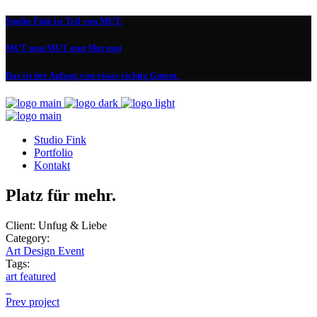
Studio Fink ist Teil von MUT.
MUT mut MUT mut Mut mut
Das ist der Anfang von etwas richtig Gutem.
Studio Fink
Portfolio
Kontakt
Platz für mehr.
Client:
Unfug & Liebe
Category:
Art
Design
Event
Tags:
art
featured
Prev project