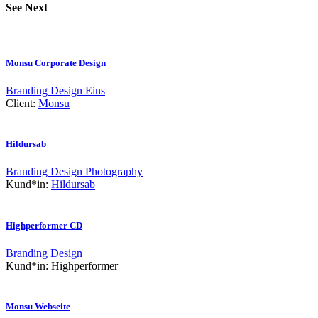
See Next
Monsu Corporate Design
Branding
Design
Eins
Client:
Monsu
Hildursab
Branding
Design
Photography
Kund*in:
Hildursab
Highperformer CD
Branding
Design
Kund*in:
Highperformer
Monsu Webseite