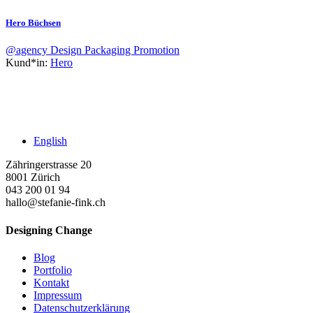
Hero Büchsen
@agency
Design
Packaging
Promotion
Kund*in:
Hero
English
Zähringerstrasse 20
8001 Zürich
043 200 01 94
hallo@stefanie-fink.ch
Designing Change
Blog
Portfolio
Kontakt
Impressum
Datenschutzerklärung