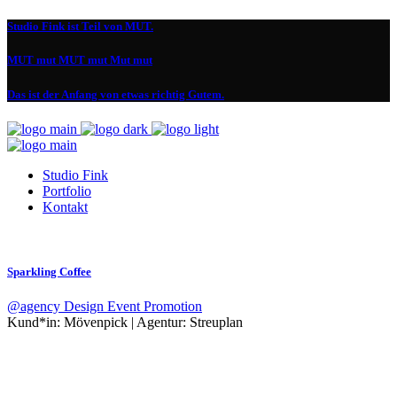
Studio Fink ist Teil von MUT.
MUT mut MUT mut Mut mut
Das ist der Anfang von etwas richtig Gutem.
Studio Fink
Portfolio
Kontakt
Sparkling Coffee
@agency
Design
Event
Promotion
Kund*in:
Mövenpick | Agentur: Streuplan