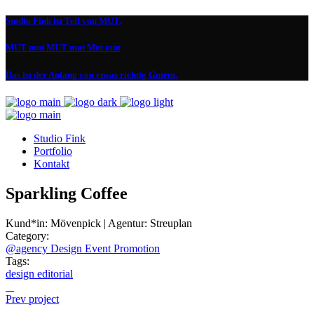
Studio Fink ist Teil von MUT.
MUT mut MUT mut Mut mut
Das ist der Anfang von etwas richtig Gutem.
Studio Fink
Portfolio
Kontakt
Sparkling Coffee
Kund*in:
Mövenpick | Agentur: Streuplan
Category:
@agency
Design
Event
Promotion
Tags:
design
editorial
Prev project