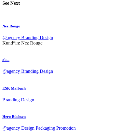
See Next
Nez Rouge
@agency
Branding
Design
Kund*in:
Nez Rouge
ok.–
@agency
Branding
Design
ESK Malbuch
Branding
Design
Hero Büchsen
@agency
Design
Packaging
Promotion