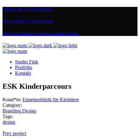
Studio Fink ist Teil von MUT.
MUT mut MUT mut Mut mut
Das ist der Anfang von etwas richtig Gutem.
Studio Fink
Portfolio
Kontakt
ESK Kinderparcours
Kund*in:
Ennetseeklinik für Kleintiere
Category:
Branding
Design
Tags:
design
Prev project