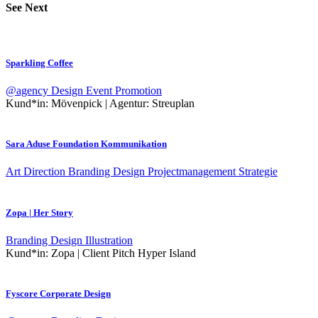
See Next
Sparkling Coffee
@agency
Design
Event
Promotion
Kund*in:
Mövenpick | Agentur: Streuplan
Sara Aduse Foundation Kommunikation
Art Direction
Branding
Design
Projectmanagement
Strategie
Zopa | Her Story
Branding
Design
Illustration
Kund*in:
Zopa | Client Pitch Hyper Island
Fyscore Corporate Design