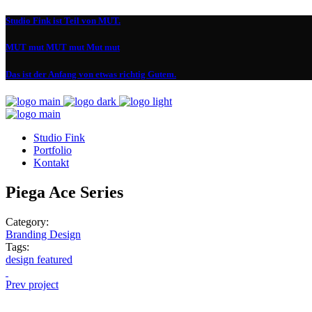
Studio Fink ist Teil von MUT.
MUT mut MUT mut Mut mut
Das ist der Anfang von etwas richtig Gutem.
Studio Fink
Portfolio
Kontakt
Piega Ace Series
Category:
Branding
Design
Tags:
design
featured
Prev project