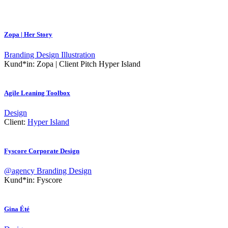
Zopa | Her Story
Branding
Design
Illustration
Kund*in:
Zopa | Client Pitch Hyper Island
Agile Leaning Toolbox
Design
Client:
Hyper Island
Fyscore Corporate Design
@agency
Branding
Design
Kund*in:
Fyscore
Gina Été