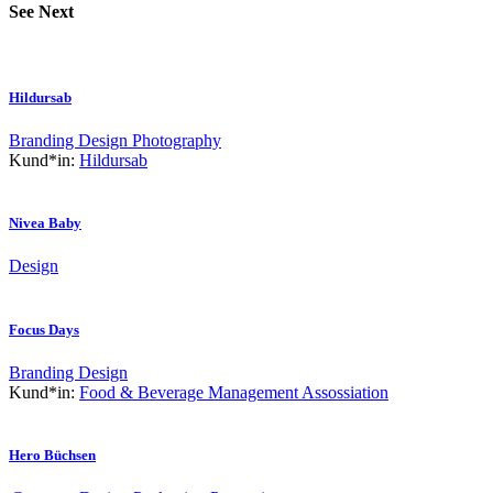
See Next
Hildursab
Branding
Design
Photography
Kund*in:
Hildursab
Nivea Baby
Design
Focus Days
Branding
Design
Kund*in:
Food & Beverage Management Assossiation
Hero Büchsen