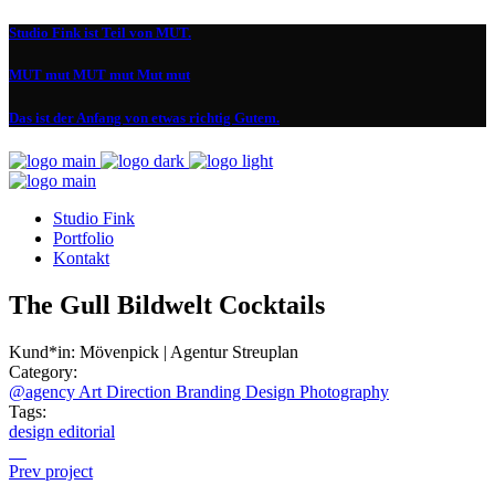
Studio Fink ist Teil von MUT.
MUT mut MUT mut Mut mut
Das ist der Anfang von etwas richtig Gutem.
Studio Fink
Portfolio
Kontakt
The Gull Bildwelt Cocktails
Kund*in:
Mövenpick | Agentur Streuplan
Category:
@agency
Art Direction
Branding
Design
Photography
Tags:
design
editorial
Prev project