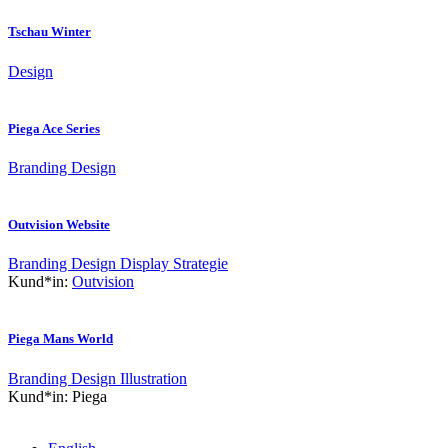
Tschau Winter
Design
Piega Ace Series
Branding
Design
Outvision Website
Branding
Design
Display
Strategie
Kund*in:
Outvision
Piega Mans World
Branding
Design
Illustration
Kund*in:
Piega