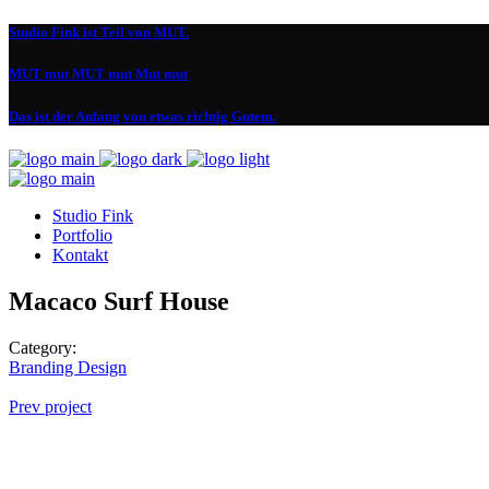
Studio Fink ist Teil von MUT.
MUT mut MUT mut Mut mut
Das ist der Anfang von etwas richtig Gutem.
Studio Fink
Portfolio
Kontakt
Macaco Surf House
Category:
Branding
Design
Prev project