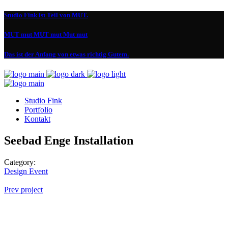
Studio Fink ist Teil von MUT.
MUT mut MUT mut Mut mut
Das ist der Anfang von etwas richtig Gutem.
Studio Fink
Portfolio
Kontakt
Seebad Enge Installation
Category:
Design
Event
Prev project