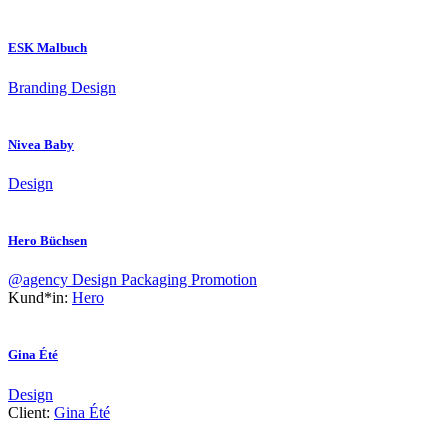
ESK Malbuch
Branding
Design
Nivea Baby
Design
Hero Büchsen
@agency
Design
Packaging
Promotion
Kund*in:
Hero
Gina Été
Design
Client:
Gina Été