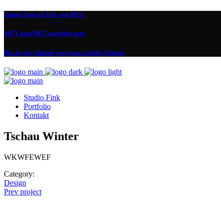
Studio Fink ist Teil von MUT.
MUT mut MUT mut Mut mut
Das ist der Anfang von etwas richtig Gutem.
Studio Fink
Portfolio
Kontakt
Tschau Winter
WKWFEWEF
Category:
Design
Prev project