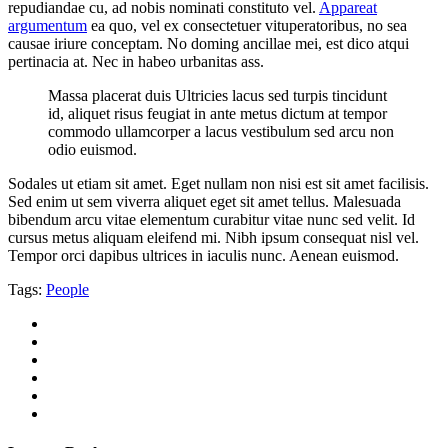
repudiandae cu, ad nobis nominati constituto vel.
Appareat
argumentum
ea quo, vel ex consectetuer vituperatoribus, no sea
causae iriure conceptam. No doming ancillae mei, est dico atqui
pertinacia at. Nec in habeo urbanitas ass.
Massa placerat duis Ultricies lacus sed turpis tincidunt
id, aliquet risus feugiat in ante metus dictum at tempor
commodo ullamcorper a lacus vestibulum sed arcu non
odio euismod.
Sodales ut etiam sit amet. Eget nullam non nisi est sit amet facilisis.
Sed enim ut sem viverra aliquet eget sit amet tellus. Malesuada
bibendum arcu vitae elementum curabitur vitae nunc sed velit. Id
cursus metus aliquam eleifend mi. Nibh ipsum consequat nisl vel.
Tempor orci dapibus ultrices in iaculis nunc. Aenean euismod.
Tags:
People