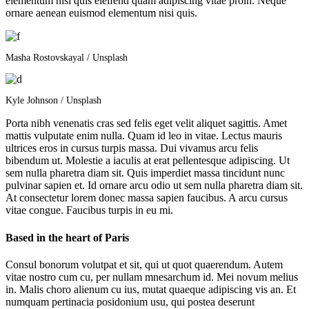
elementum nisi quis eleifend quam adipiscing vitae proin. Neque
ornare aenean euismod elementum nisi quis.
Masha Rostovskayal / Unsplash
Kyle Johnson / Unsplash
Porta nibh venenatis cras sed felis eget velit aliquet sagittis. Amet
mattis vulputate enim nulla. Quam id leo in vitae. Lectus mauris
ultrices eros in cursus turpis massa. Dui vivamus arcu felis
bibendum ut. Molestie a iaculis at erat pellentesque adipiscing. Ut
sem nulla pharetra diam sit. Quis imperdiet massa tincidunt nunc
pulvinar sapien et. Id ornare arcu odio ut sem nulla pharetra diam sit.
At consectetur lorem donec massa sapien faucibus. A arcu cursus
vitae congue. Faucibus turpis in eu mi.
Based in the heart of Paris
Consul bonorum volutpat et sit, qui ut quot quaerendum. Autem
vitae nostro cum cu, per nullam mnesarchum id. Mei novum melius
in. Malis choro alienum cu ius, mutat quaeque adipiscing vis an. Et
numquam pertinacia posidonium usu, qui postea deserunt