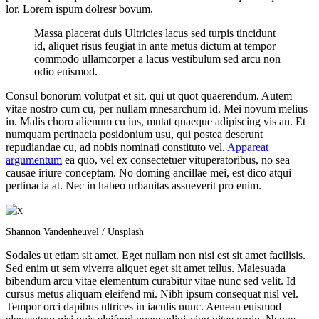
lor. Lorem ispum dolresr bovum.
Massa placerat duis Ultricies lacus sed turpis tincidunt
id, aliquet risus feugiat in ante metus dictum at tempor
commodo ullamcorper a lacus vestibulum sed arcu non
odio euismod.
Consul bonorum volutpat et sit, qui ut quot quaerendum. Autem
vitae nostro cum cu, per nullam mnesarchum id. Mei novum melius
in. Malis choro alienum cu ius, mutat quaeque adipiscing vis an. Et
numquam pertinacia posidonium usu, qui postea deserunt
repudiandae cu, ad nobis nominati constituto vel.
Appareat
argumentum
ea quo, vel ex consectetuer vituperatoribus, no sea
causae iriure conceptam. No doming ancillae mei, est dico atqui
pertinacia at. Nec in habeo urbanitas assueverit pro enim.
Shannon Vandenheuvel / Unsplash
Sodales ut etiam sit amet. Eget nullam non nisi est sit amet facilisis.
Sed enim ut sem viverra aliquet eget sit amet tellus. Malesuada
bibendum arcu vitae elementum curabitur vitae nunc sed velit. Id
cursus metus aliquam eleifend mi. Nibh ipsum consequat nisl vel.
Tempor orci dapibus ultrices in iaculis nunc. Aenean euismod