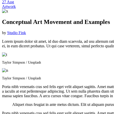
27
Aug
Artwork
Conceptual Art Movement and Examples
by
Studio Fink
Lorem ipsum dolor sit amet, id duo diam scaevola, ad usu alienum rat
ei, in eum diceret probatus. Ut qui case verterem, simul perfecto quali
Taylor Simpson / Unsplash
Taylor Simpson / Unsplash
Porta nibh venenatis cras sed felis eget velit aliquet sagittis. Amet m
a iaculis at erat pellentesque adipiscing. Ut sem nulla pharetra diam s
massa sapien faucibus. A arcu cursus vitae congue. Faucibus turpis in
Aliquet risus feugiat in ante metus dictum. Elit ut aliquam pur
Porta nibh venenatis cras sed felis eget velit aliquet sagittis. Amet m