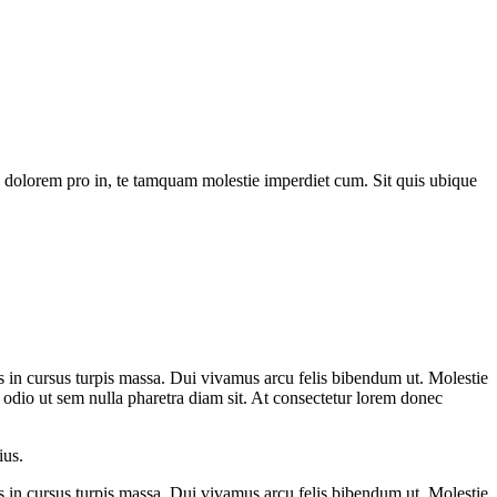
s dolorem pro in, te tamquam molestie imperdiet cum. Sit quis ubique
ros in cursus turpis massa. Dui vivamus arcu felis bibendum ut. Molestie
u odio ut sem nulla pharetra diam sit. At consectetur lorem donec
ius.
ros in cursus turpis massa. Dui vivamus arcu felis bibendum ut. Molestie