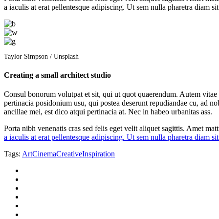
a iaculis at erat pellentesque adipiscing. Ut sem nulla pharetra diam s
Taylor Simpson / Unsplash
Creating a small architect studio
Consul bonorum volutpat et sit, qui ut quot quaerendum. Autem vita
pertinacia posidonium usu, qui postea deserunt repudiandae cu, ad nob
ancillae mei, est dico atqui pertinacia at. Nec in habeo urbanitas ass.
Porta nibh venenatis cras sed felis eget velit aliquet sagittis. Amet m
a iaculis at erat pellentesque adipiscing. Ut sem nulla pharetra diam s
Tags:
Art
Cinema
Creative
Inspiration