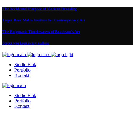
The Accidental Purpose of Modern Branding
Lager Beer Malta Institute for Contemporary Art
The Enigmatic Timelessness of Brachson’s Art
Street workout is my calling
Studio Fink
Portfolio
Kontakt
Studio Fink
Portfolio
Kontakt