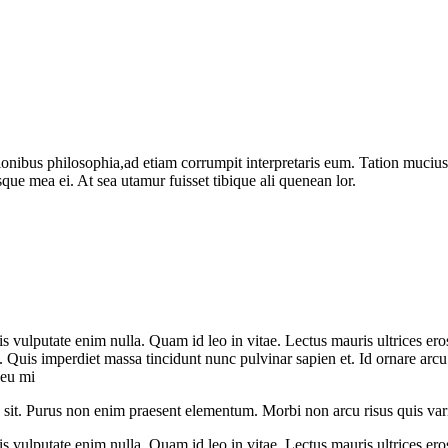
ionibus philosophia,ad etiam corrumpit interpretaris eum. Tation muciu
sque mea ei. At sea utamur fuisset tibique ali quenean lor.
attis vulputate enim nulla. Quam id leo in vitae. Lectus mauris ultrices e
it. Quis imperdiet massa tincidunt nunc pulvinar sapien et. Id ornare arc
 eu mi
us sit. Purus non enim praesent elementum. Morbi non arcu risus quis var
attis vulputate enim nulla. Quam id leo in vitae. Lectus mauris ultrices e