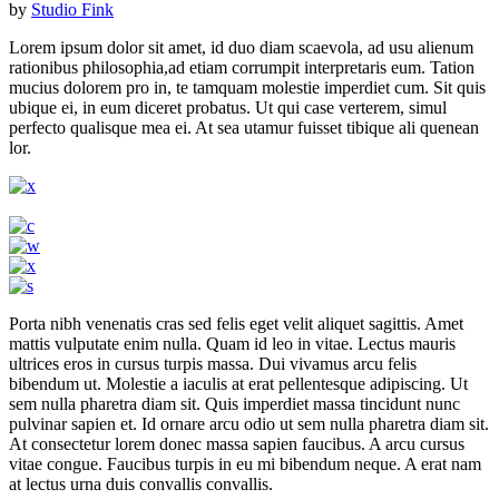
by
Studio Fink
Lorem ipsum dolor sit amet, id duo diam scaevola, ad usu alienum
rationibus philosophia,ad etiam corrumpit interpretaris eum. Tation
mucius dolorem pro in, te tamquam molestie imperdiet cum. Sit quis
ubique ei, in eum diceret probatus. Ut qui case verterem, simul
perfecto qualisque mea ei. At sea utamur fuisset tibique ali quenean
lor.
Porta nibh venenatis cras sed felis eget velit aliquet sagittis. Amet
mattis vulputate enim nulla. Quam id leo in vitae. Lectus mauris
ultrices eros in cursus turpis massa. Dui vivamus arcu felis
bibendum ut. Molestie a iaculis at erat pellentesque adipiscing. Ut
sem nulla pharetra diam sit. Quis imperdiet massa tincidunt nunc
pulvinar sapien et. Id ornare arcu odio ut sem nulla pharetra diam sit.
At consectetur lorem donec massa sapien faucibus. A arcu cursus
vitae congue. Faucibus turpis in eu mi bibendum neque. A erat nam
at lectus urna duis convallis convallis.