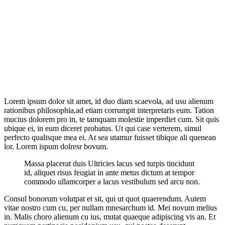
Lorem ipsum dolor sit amet, id duo diam scaevola, ad usu alienum
rationibus philosophia,ad etiam corrumpit interpretaris eum. Tation
mucius dolorem pro in, te tamquam molestie imperdiet cum. Sit quis
ubique ei, in eum diceret probatus. Ut qui case verterem, simul
perfecto qualisque mea ei. At sea utamur fuisset tibique ali quenean
lor. Lorem ispum dolresr bovum.
Massa placerat duis Ultricies lacus sed turpis tincidunt
id, aliquet risus feugiat in ante metus dictum at tempor
commodo ullamcorper a lacus vestibulum sed arcu non.
Consul bonorum volutpat et sit, qui ut quot quaerendum. Autem
vitae nostro cum cu, per nullam mnesarchum id. Mei novum melius
in. Malis choro alienum cu ius, mutat quaeque adipiscing vis an. Et