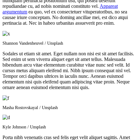
numquam pertinacia posidonium usu, qui postea deserunt
repudiandae cu, ad nobis nominati constituto vel.
Appareat
argumentum
ea quo, vel ex consectetuer vituperatoribus, no sea
causae iriure conceptam. No doming ancillae mei, est dico atqui
pertinacia at. Nec in habeo urbanitas assueverit pro enim.
Shannon Vandenheuvel / Unsplash
Sodales ut etiam sit amet. Eget nullam non nisi est sit amet facilisis.
Sed enim ut sem viverra aliquet eget sit amet tellus. Malesuada
bibendum arcu vitae elementum curabitur vitae nunc sed velit. Id
cursus metus aliquam eleifend mi. Nibh ipsum consequat nisl vel.
Tempor orci dapibus ultrices in iaculis nunc. Aenean euismod
elementum nisi quis eleifend quam adipiscing vitae proin. Neque
ornare aenean euismod elementum nisi quis.
Masha Rostovskayal / Unsplash
Kyle Johnson / Unsplash
Porta nibh venenatis cras sed felis eget velit aliquet sagittis. Amet