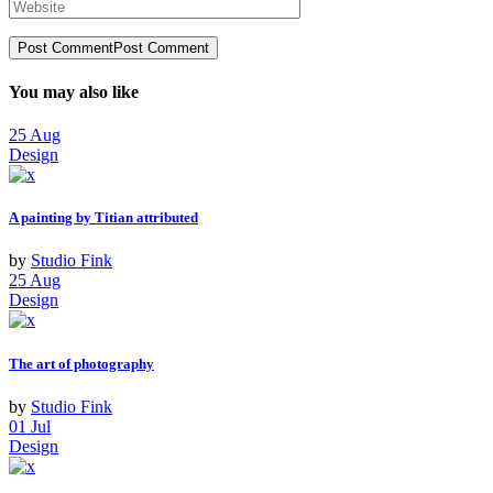
Post Comment
Post Comment
You may also like
25
Aug
Design
A painting by Titian attributed
by
Studio Fink
25
Aug
Design
The art of photography
by
Studio Fink
01
Jul
Design