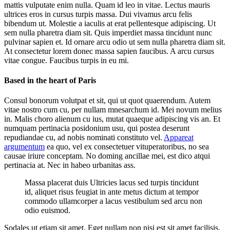
mattis vulputate enim nulla. Quam id leo in vitae. Lectus mauris
ultrices eros in cursus turpis massa. Dui vivamus arcu felis
bibendum ut. Molestie a iaculis at erat pellentesque adipiscing. Ut
sem nulla pharetra diam sit. Quis imperdiet massa tincidunt nunc
pulvinar sapien et. Id ornare arcu odio ut sem nulla pharetra diam sit.
At consectetur lorem donec massa sapien faucibus. A arcu cursus
vitae congue. Faucibus turpis in eu mi.
Based in the heart of Paris
Consul bonorum volutpat et sit, qui ut quot quaerendum. Autem
vitae nostro cum cu, per nullam mnesarchum id. Mei novum melius
in. Malis choro alienum cu ius, mutat quaeque adipiscing vis an. Et
numquam pertinacia posidonium usu, qui postea deserunt
repudiandae cu, ad nobis nominati constituto vel.
Appareat
argumentum
ea quo, vel ex consectetuer vituperatoribus, no sea
causae iriure conceptam. No doming ancillae mei, est dico atqui
pertinacia at. Nec in habeo urbanitas ass.
Massa placerat duis Ultricies lacus sed turpis tincidunt
id, aliquet risus feugiat in ante metus dictum at tempor
commodo ullamcorper a lacus vestibulum sed arcu non
odio euismod.
Sodales ut etiam sit amet. Eget nullam non nisi est sit amet facilisis.