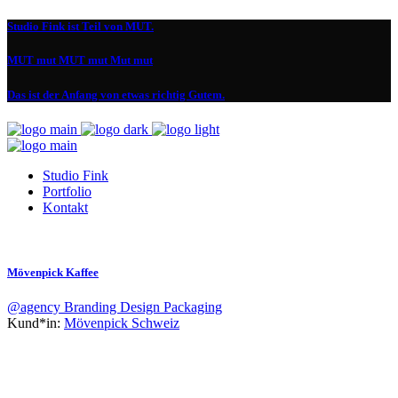
Studio Fink ist Teil von MUT.
MUT mut MUT mut Mut mut
Das ist der Anfang von etwas richtig Gutem.
Studio Fink
Portfolio
Kontakt
Mövenpick Kaffee
@agency
Branding
Design
Packaging
Kund*in:
Mövenpick Schweiz