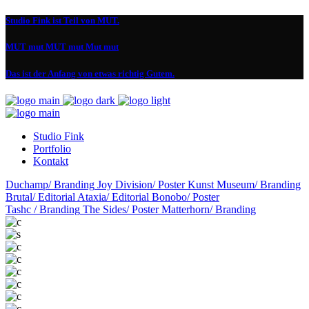
Studio Fink ist Teil von MUT.
MUT mut MUT mut Mut mut
Das ist der Anfang von etwas richtig Gutem.
Studio Fink
Portfolio
Kontakt
Duchamp/
Branding
Joy Division/
Poster
Kunst Museum/
Branding
Brutal/
Editorial
Ataxia/
Editorial
Bonobo/
Poster
Tashc /
Branding
The Sides/
Poster
Matterhorn/
Branding