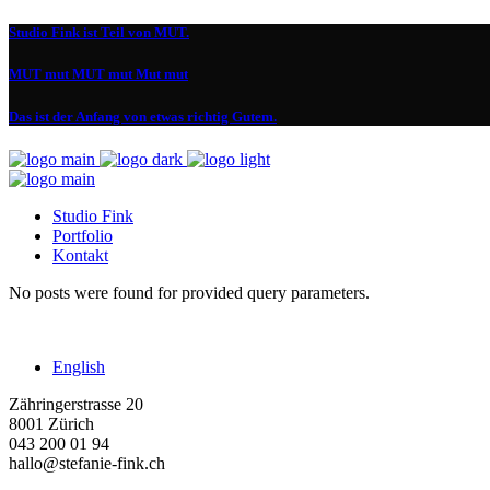
Studio Fink ist Teil von MUT.
MUT mut MUT mut Mut mut
Das ist der Anfang von etwas richtig Gutem.
Studio Fink
Portfolio
Kontakt
No posts were found for provided query parameters.
English
Zähringerstrasse 20
8001 Zürich
043 200 01 94
hallo@stefanie-fink.ch