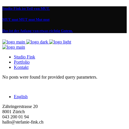
Studio Fink ist Teil von MUT.
MUT mut MUT mut Mut mut
Das ist der Anfang von etwas richtig Gutem.
Studio Fink
Portfolio
Kontakt
No posts were found for provided query parameters.
English
Zähringerstrasse 20
8001 Zürich
043 200 01 94
hallo@stefanie-fink.ch